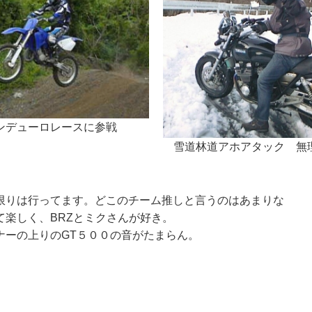
ンデューロレースに参戦
雪道林道アホアタック 無
限りは行ってます。どこのチーム推しと言うのはあまりな
楽しく、BRZとミクさんが好き。
ナーの上りのGT５００の音がたまらん。