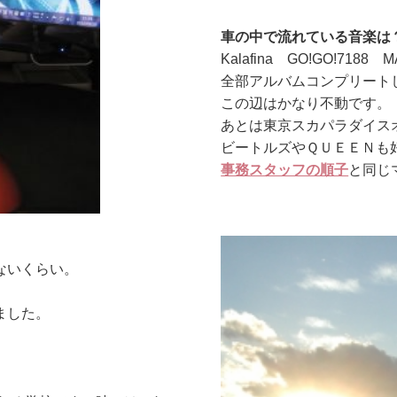
車の中で流れている音楽は
Kalafina GO!GO!7188 
全部アルバムコンプリート
この辺はかなり不動です。
あとは東京スカパラダイス
ビートルズやＱＵＥＥＮも
事務スタッフの順子
と同じ
ないくらい。
ました。
。