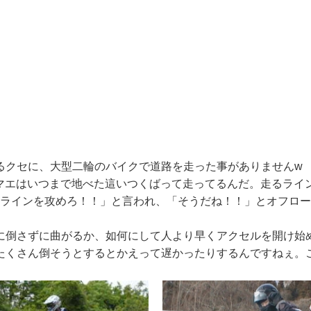
るクセに、大型二輪のバイクで道路を走った事がありませんw
オマエはいつまで地べた這いつくばって走ってるんだ。走るライ
のラインを攻めろ！！」と言われ、「そうだね！！」とオフロ
に倒さずに曲がるか、如何にして人より早くアクセルを開け始
たくさん倒そうとするとかえって遅かったりするんですねぇ。