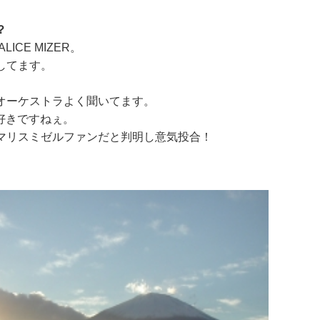
？
MALICE MIZER。
してます。
オーケストラよく聞いてます。
好きですねぇ。
マリスミゼルファンだと判明し意気投合！