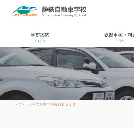
学校案内
教習車種・料
ABOUT
PLAN
トップページ
>
学校案内
> 職員Ｎｏ３３