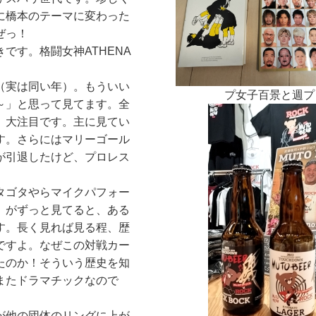
に橋本のテーマに変わった
ぜっ！
です。格闘女神ATHENA
（実は同い年）。もういい
プ女子百景と週プ
～」と思って見てます。全
、大注目です。主に見てい
す。さらにはマリーゴール
が引退したけど、プロレス
タゴタやらマイクパフォー
」がずっと見てると、ある
す。長く見れば見る程、歴
ですよ。なぜこの対戦カー
たのか！そういう歴史を知
またドラマチックなので
が他の団体のリングに上が