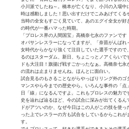
小川派でしたね～。橋本が亡くなり、小川の入場中
時は感動しました！思い出すだけでこみあげてくる
当時の全女もすごく見ていて、あのエグイ全女が好き
の時代が一番ハマった時期。
「プロレス界の人間国宝」高橋奈七永のファンです
オバサンレスラーになってますが、「奈苗がんばれ
女時代からかなり強くて注目していた選手ですので
るのはスターダム、新日、ちょこっとノアくらいで
ドも大注目！旗揚げ戦すごかったなぁ。高橋奈七永
の流れは止まりませんね。ほんとに面白い。
試合見るのもさることながらやっぱりリング外のゴ
マンスやら今までの歴史やら。いろんな事件の「点
日「線」になるんですよ。これもプロレスの魅力で
史を辿れば辿るほど、今の試合に深みが出てくるん
ドがアツいのか、なぜ今日はこの人がこの技を使っ
った上でレスラーの方も試合をしているからこれが
す。
でもプロレスって、好きな選手ができるとその選手