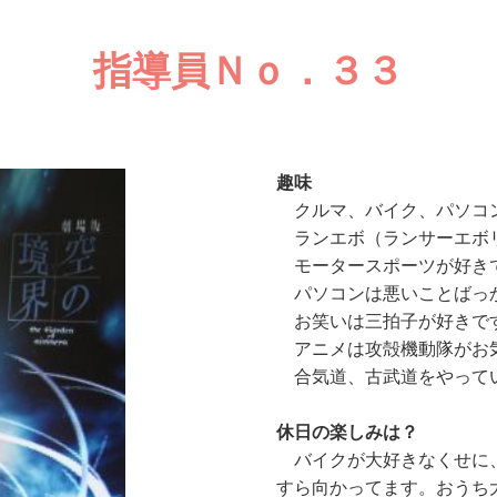
指導員Ｎｏ．３３
趣味
クルマ、バイク、パソコン
ランエボ（ランサーエボ
モータースポーツが好きで
パソコンは悪いことばっ
お笑いは三拍子が好きで
アニメは攻殻機動隊がお
合気道、古武道をやってい
休日の楽しみは？
バイクが大好きなくせに、
すら向かってます。おうち