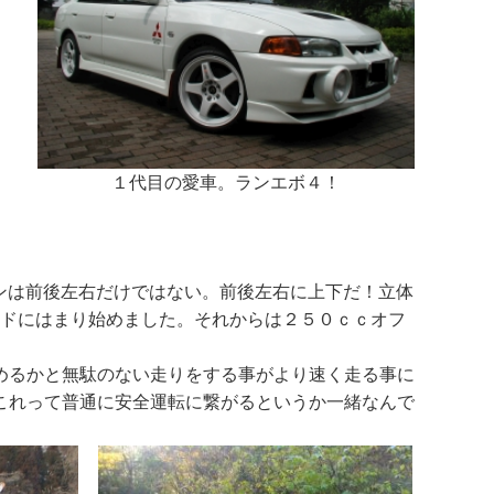
１代目の愛車。ランエボ４！
ンは前後左右だけではない。前後左右に上下だ！立体
ードにはまり始めました。それからは２５０ｃｃオフ
めるかと無駄のない走りをする事がより速く走る事に
これって普通に安全運転に繋がるというか一緒なんで