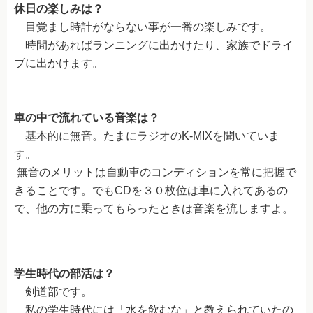
企業安全運転研修
休日の楽しみは？
目覚まし時計がならない事が一番の楽しみです。
外国免許切り替え（外免切替）
時間があればランニングに出かけたり、家族でドライ
各種プラン
ブに出かけます。
各種プラン
四輪安心パック
車の中で流れている音楽は？
基本的に無音。たまにラジオのK-MIXを聞いていま
二輪安心パック
す。
無音のメリットは自動車のコンディションを常に把握で
お得なセット入校
きることです。でもCDを３０枚位は車に入れてあるの
在校生ガイド
で、他の方に乗ってもらったときは音楽を流しますよ。
在校生ガイド
通いやすイイ自動車学校
学生時代の部活は？
オンライン学科
剣道部です。
私の学生時代には「水を飲むな」と教えられていたの