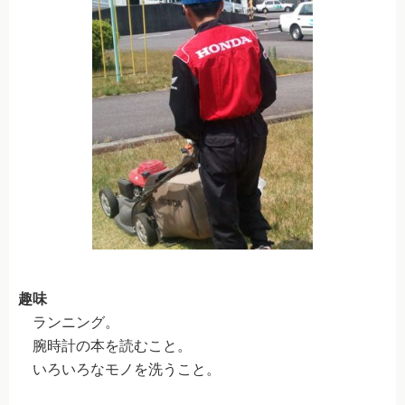
学生限定マイスケジュールプラン
普通自動車
自動二輪車
準中型車
中型一種
大型一種
普通二種
大型二種
趣味
ペーパー教習
ランニング。
限定解除
腕時計の本を読むこと。
いろいろなモノを洗うこと。
高齢者講習