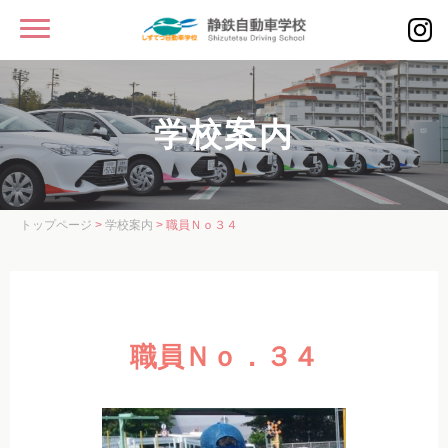
MENU
静鉄自動車学校
学校案内
入校をお考えの方へ
学校案内
学校案内
トップページ
>
学校案内
> 職員Ｎｏ３４
教習コース・校舎案内
スタッフ紹介
入校案内
職員Ｎｏ．３４
教習車種・料金
教習車種・料金