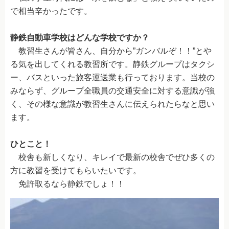
お問い合せ・資料請求
で相当辛かったです。
入校申し込み
静鉄自動車学校はどんな学校ですか？
採用情報
教習生さんが皆さん、自分から”ガンバルぞ！！”とや
る気を出してくれる教習所です。静鉄グループはタクシ
個人情報保護方針
ー、バスといった旅客運送業も行っております。当校の
みならず、グループ全職員の交通安全に対する意識が強
情報セキュリティ基本方針
く、その様な意識が教習生さんに伝えられたらなと思い
ます。
ひとこと！
校舎も新しくなり、キレイで最新の校舎でぜひ多くの
方に教習を受けてもらいたいです。
免許取るなら静鉄でしょ！！