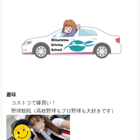
学生限定マイスケジュールプラン
普通自動車
自動二輪車
準中型車
中型一種
大型一種
普通二種
大型二種
趣味
コストコで爆買い！
ペーパー教習
野球観戦（高校野球もプロ野球も大好きです）
限定解除
高齢者講習