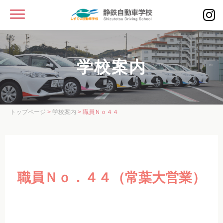
MENU
静鉄自動車学校
学校案内
入校をお考えの方へ
学校案内
学校案内
トップページ
>
学校案内
> 職員Ｎｏ４４
教習コース・校舎案内
スタッフ紹介
入校案内
職員Ｎｏ．４４（常葉大営業）
教習車種・料金
教習車種・料金