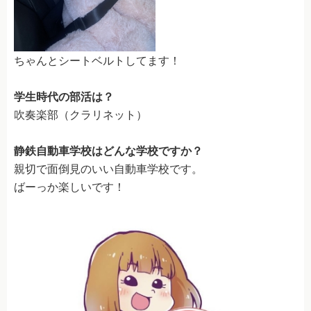
お問い合せ・資料請求
入校申し込み
ちゃんとシートベルトしてます！
採用情報
学生時代の部活は？
個人情報保護方針
吹奏楽部（クラリネット）
情報セキュリティ基本方針
静鉄自動車学校は
どんな学校ですか？
親切で面倒見のいい自動車学校です。
ばーっか楽しいです！