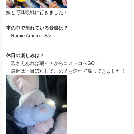
企業安全運転研修
娘と野球観戦に行きました！
外国免許切り替え（外免切替）
各種プラン
車の中で流れている音楽は？
Namie Amuro、B'z
各種プラン
四輪安心パック
休日の楽しみは？
二輪安心パック
暇さえあれば朝イチからコストコへGO！
最近は一目ぼれしてこの子を連れて帰ってきました！
お得なセット入校
在校生ガイド
在校生ガイド
通いやすイイ自動車学校
オンライン学科