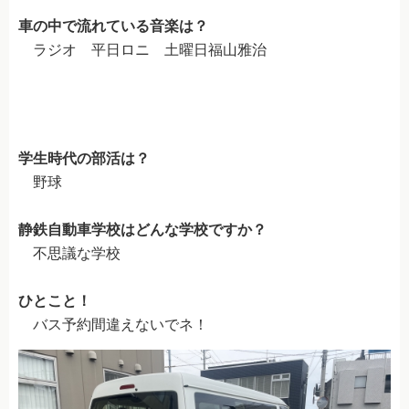
企業安全運転研修
車の中で流れている音楽は？
外国免許切り替え（外免切替）
ラジオ 平日ロニ 土曜日福山雅治
各種プラン
各種プラン
四輪安心パック
学生時代の部活は？
野球
二輪安心パック
お得なセット入校
静鉄自動車学校はどんな学校ですか？
不思議な学校
在校生ガイド
ひとこと！
在校生ガイド
バス予約間違えないでネ！
通いやすイイ自動車学校
オンライン学科