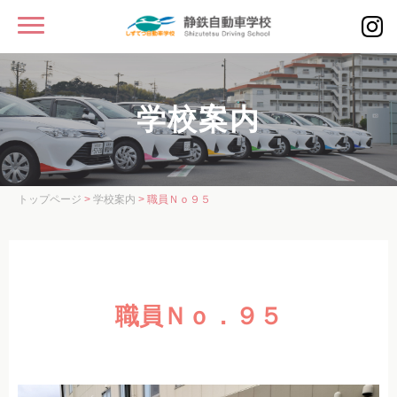
MENU
静鉄自動車学校
学校案内
入校をお考えの方へ
学校案内
学校案内
トップページ
>
学校案内
> 職員Ｎｏ９５
教習コース・校舎案内
スタッフ紹介
入校案内
職員Ｎｏ．９５
教習車種・料金
教習車種・料金