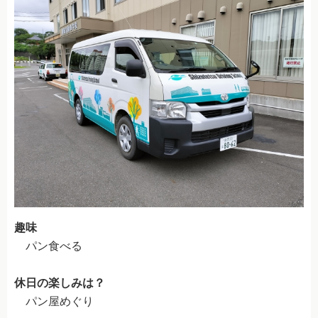
学生限定マイスケジュールプラン
普通自動車
自動二輪車
準中型車
中型一種
大型一種
普通二種
大型二種
趣味
ペーパー教習
パン食べる
限定解除
休日の楽しみは？
高齢者講習
パン屋めぐり