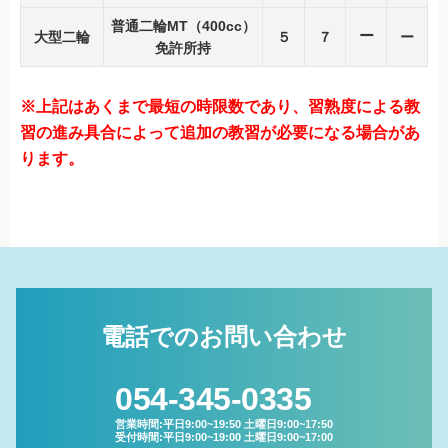
企業安全運転研修
普通二輪MT（400cc）
ー
大型二輪
５
７
ー
外国免許切り替え（外免切替）
免許所持
各種プラン
※上記はあくまで最短の時限数であり、習熟度による教
各種プラン
習の進み具合によって追加の教習が必要になる場合があ
ります。
四輪安心パック
二輪安心パック
お得なセット入校
在校生ガイド
電話でのお問い合わせ
在校生ガイド
通いやすイイ自動車学校
054-345-0335
オンライン学科
営業時間:平日9:00~19:50 土曜日9:00~17:50
受付時間:平日9:00~19:00 土曜日9:00~17:00