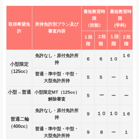
学生限定マイスケジュールプラン
最短教習時
最短教習時
普通自動車
限
限
取得希望免
所持免許別プラン及び
（技能）
(学科)
自動二輪車
許
審査内容
２段
１段
１段
２段
準中型車
階
階
階
階
中型一種
免許なし・原付免許所
１６
６
６
１０
持
小型限定
大型一種
（125cc）
普通・準中型・中型・
５
５
ー
１
普通二種
大型免許所持
大型二種
小型→普通
小型限定MT（125cc）
ー
５
ー
ー
解除審査
ペーパー教習
免許なし・原付免許所
１０
１０
９
１６
限定解除
持
普通二輪
（400cc）
高齢者講習
普通・準中型・中型・
９
８
ー
１
大型免許所持