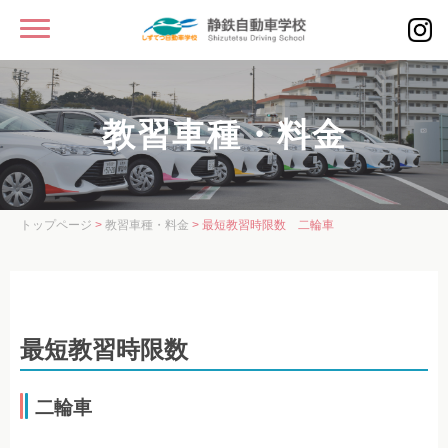
MENU
静鉄自動車学校
教習車種・料金
入校をお考えの方へ
学校案内
学校案内
トップページ
>
教習車種・料金
> 最短教習時限数 二輪車
教習コース・校舎案内
スタッフ紹介
入校案内
最短教習時限数
教習車種・料金
二輪車
教習車種・料金